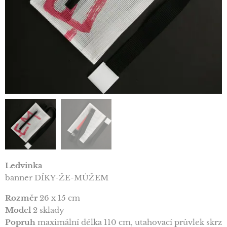
Ledvinka
banner DÍKY-ŽE-MŮŽEM
Rozměr
26 x 15 cm
Model
2 sklady
Popruh
maximální délka 110 cm, utahovací průvlek skrz